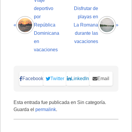
Viaje
deportivo
Disfrutar de
por
playas en
«
República
La Romana
»
Dominicana
durante las
en
vacaciones
vacaciones
Facebook
Twitter
LinkedIn
Email
Esta entrada fue publicada en Sin categoría.
Guarda el
permalink
.