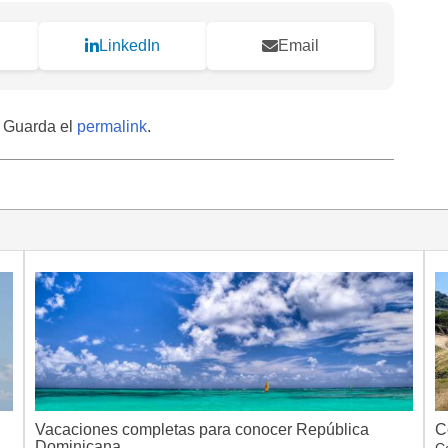
LinkedIn
Email
. Guarda el
permalink
.
Vacaciones completas para conocer República
C
Dominicana
a
C