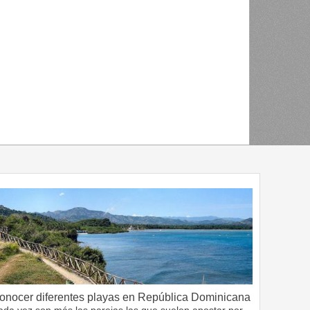
onocer diferentes playas en República Dominicana
ada vez son más las parejas las que suelen apostar por